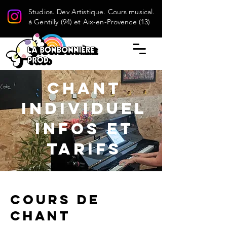
Studios. Dev Artistique. Cours musical.
à Gentilly (94) et Aix-en-Provence (13)
CHANT
INDIVIDUEL
INFOS et
tarifs
Cours de
chant