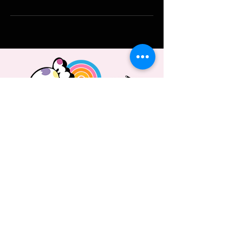
Le studio est ouvert 7 jours sur 7
24h/24 selon demandes.
PLAN DU SITE
CONTACT
07 56 90 27 24
Laisse-nous un message
sur whatsapp
ou un texto ;)