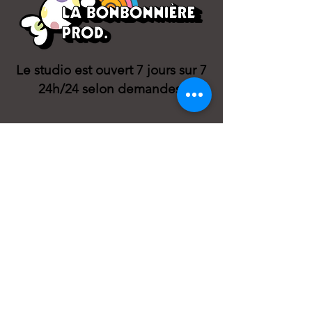
Le studio est ouvert 7 jours sur 7
24h/24 selon demandes.
PLAN DU SITE
CONTACT
07 56 90 27 24
Laisse-nous un message
sur whatsapp
ou un texto ;)
Paris / Gentilly
18 rue Pierre Marcel
94250 Gentilly
Aix en Provence
4 rue Duperrier
13100 Aix-en-Provence