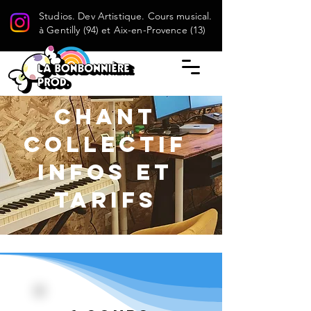
Studios. Dev Artistique. Cours musical.
à Gentilly (94) et Aix-en-Provence (13)
Chant
collectif
INFOS et
tarifs