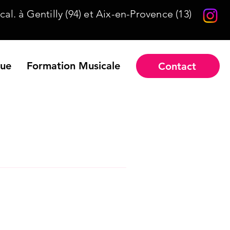
al. à Gentilly (94) et Aix-en-Provence (13)
que
Formation Musicale
Contact