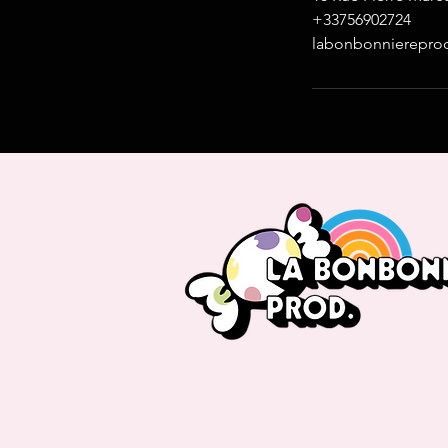
+33756902724
labonbonnierepr