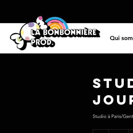
Qui som
Stud
jou
Studio à Paris/Genti
145