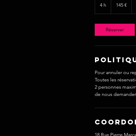
euros
4 h
4
145 €
h
Réserver
Politiq
Pour annuler ou re
Toutes les réserva
2 personnes maximum
de nous demander 
Coordo
18 Rue Pierre Marce