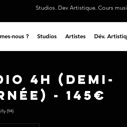
Studios. Dev Artistique. Cours music
mes-nous ?
Studios
Artistes
Dév. Artisti
io 4H (demi-
rnée) - 145€
lly (94)